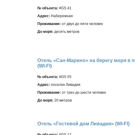
№ объекта:
#GS 41
Адрес:
Набережная
Проживание:
от двух до пяти человек
До моря:
десять метров
Отель «Сан-Марино» на берегу моря в 
(WI-FI)
№ объекта:
#GS 55
Адрес:
поселок Ливадия
Проживание:
от трех до шести человек
До моря:
20 метров
Отель «Гостевой дом Ливадия» (WI-FI)
№ объекта:
#GS 17