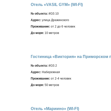
Отель «VASIL GYM» (WI-FI)
№ объекта:
#GS 10
Адрес:
улица Дражинского
Проживание:
от 2 до 6 человек
До моря:
10 метров
Гостиница «Виктория» на Приморском пл
№ объекта:
#GS 2
Адрес:
Набережная
Проживание:
от 2-4 человек
До моря:
50 метров
Отель «Мариино» (WI-FI)