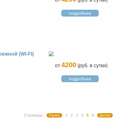
подробнее
ежной (WI-FI)
4200
от
(руб. в сутки)
подробнее
Страницы:
Ранее
1
2
3
4
5
6
Далее