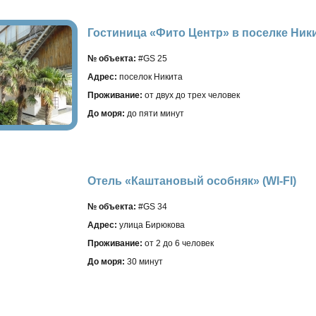
Гостиница «Фито Центр» в поселке Никит
№ объекта:
#GS 25
Адрес:
поселок Никита
Проживание:
от двух до трех человек
До моря:
до пяти минут
Отель «Каштановый особняк» (WI-FI)
№ объекта:
#GS 34
Адрес:
улица Бирюкова
Проживание:
от 2 до 6 человек
До моря:
30 минут