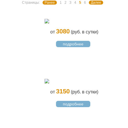
Страницы:
Ранее
1
2
3
4
5
6
Далее
3080
от
(руб. в сутки)
подробнее
3150
от
(руб. в сутки)
подробнее