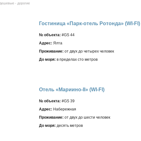
дешевые - дорогие
Гостиница «Парк-отель Ротонда» (WI-FI)
№ объекта:
#GS 44
Адрес:
Ялта
Проживание:
от двух до четырех человек
До моря:
в пределах сто метров
Отель «Мариино-II» (WI-FI)
№ объекта:
#GS 39
Адрес:
Набережная
Проживание:
от двух до шести человек
До моря:
десять метров