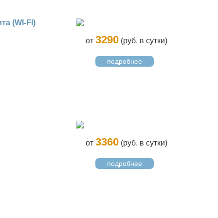
а (WI-FI)
3290
от
(руб. в сутки)
подробнее
3360
от
(руб. в сутки)
подробнее