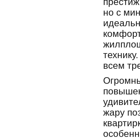
престиж
но с ми
идеальн
комфорт
жилплощ
технику
всем тр
Огромны
повышен
удивите
жару по
квартир
особенн