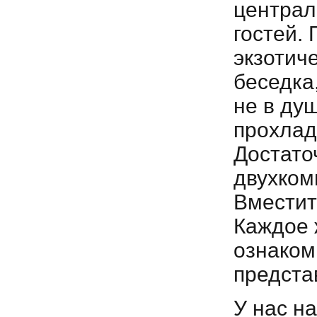
централ
гостей.
экзотиче
беседка
не в ду
прохлад
Достаточ
двухком
Вместите
Каждое 
ознаком
предста
У нас н