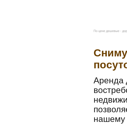
По цене дешевые - до
Сниму
посут
Аренда 
востреб
недвижи
позволя
нашему 