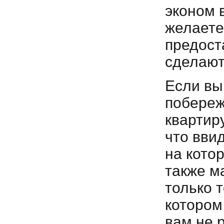
эконом 
желаете
предост
сделают
Если вы
побереж
квартир
что вви
на кото
также м
только т
котором
вам не 