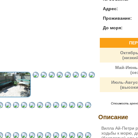
Адрес:
Проживание:
До моря:
ПЕР
Октябрь
(низкий
Май-Июнь,
(се
Июль-Авгус
(высоки
Стоимость аренд
Описание
Вилла Ай-Петри р
ходьбы к морю, д