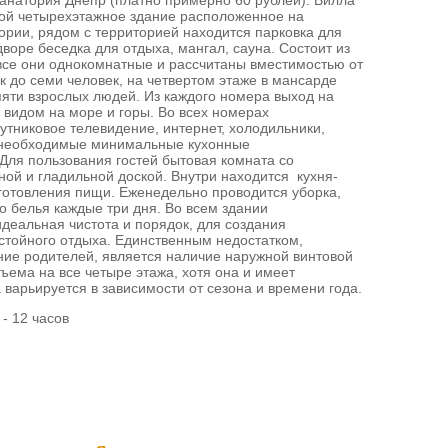
санатория Днепр (платно примерно 60 рублей). Вилла
ой четырехэтажное здание расположенное на
ории, рядом с территорией находится парковка для
воре беседка для отдыха, мангал, сауна. Состоит из
все они однокомнатные и рассчитаны вместимостью от
к до семи человек, на четвертом этаже в мансарде
яти взрослых людей. Из каждого номера выход на
с видом на море и горы. Во всех номерах
утниковое телевидение, интернет, холодильники,
е необходимые минимальные кухонные
Для пользования гостей бытовая комната со
ой и гладильной доской. Внутри находится кухня-
готовления пищи. Еженедельно проводится уборка,
о белья каждые три дня. Во всем здании
деальная чистота и порядок, для создания
стойного отдыха. Единственным недостатком,
ие родителей, является наличие наружной винтовой
ъема на все четыре этажа, хотя она и имеет
 варьируется в зависимости от сезона и времени года.
- 12 часов