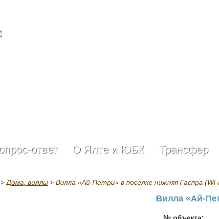
опрос-ответ
О Ялте и ЮБК
Трансфер
>
Дома, виллы
> Вилла «Ай-Петри» в поселке нижняя Гаспра (WI-
Вилла «Ай-Пет
№ объекта: