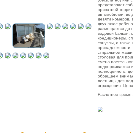
(бесплатно) или 
представляет соб
приватной террит
автомобилей, во д
девяти номеров, 
двух плюс ребено
размещается до п
видовой балкон, 
кондиционеры, сп
санузлы, а такж
принадлежности. 
стиральной машин
столовая для при
смена постельног
поддерживается и
полноценного, до
обращаем вниман
лестницы для под
ограждения. Цена
Расчетное время: 