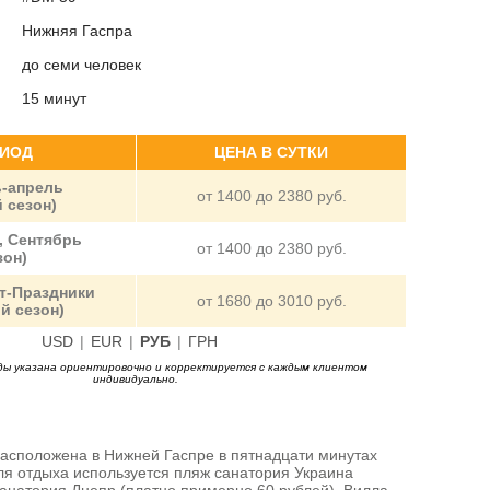
Нижняя Гаспра
до семи человек
15 минут
ИОД
ЦЕНА В СУТКИ
-апрель
от 1400 до 2380 руб.
 сезон)
 Сентябрь
от 1400 до 2380 руб.
зон)
т-Праздники
от 1680 до 3010 руб.
й сезон)
USD
|
EUR
|
РУБ
|
ГРН
ы указана ориентировочно и корректируется с каждым клиентом
индивидуально.
асположена в Нижней Гаспре в пятнадцати минутах
ля отдыха используется пляж санатория Украина